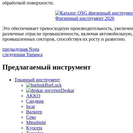
обработкой поверхности.
Фрезерный инструмент 2026
Это обеспечивает превосходную производительность, увеличе
различные отрасли промышленности, включая автомобильную, 
промышленных секторов, способствуя их росту и развитию.
Навигация
Предыдущая
предыдущая
Noga
Следующая
запись:
следующая
Yamawa
по
запись:
записям
Предлагаемый инструмент
Токарный инструмент
BurLuсk
Deskar
AKKO
Сандвик
Iscar
Вальтер
Секо
Mitsubishi
Kyocera