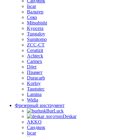
Сандвик
Iscar
Вальтер
Секо
Mitsubishi
Kyocera
Tungaloy
Sumitomo
ZCC-CT
Ceratizit
Achteck
Carmex
Dijet
Прамет
Duracarb
Korloy
Taugutec
Lamina
Widia
Фрезерный инструмент
BurLuсk
Deskar
AKKO
Сандвик
Iscar