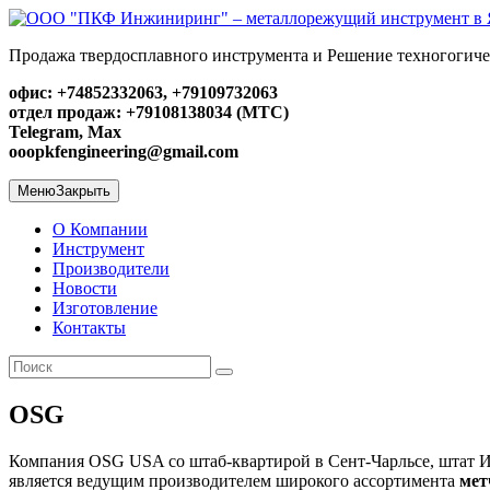
Перейти
к
Продажа твердосплавного инструмента и Решение техногогиче
содержимому
ООО "ПКФ Инжиниринг" – металлорежущий инструмент в Яр
офис: +74852332063,
+79109732063
отдел продаж: +79108138034 (МТС)
Telegram, Max
ooopkfengineering@gmail.com
Меню
Закрыть
О Компании
Инструмент
Производители
Новости
Изготовление
Контакты
Искать
Найти
OSG
Компания OSG USA со штаб-квартирой в Сент-Чарльсе, штат Ил
является ведущим производителем широкого ассортимента
мет