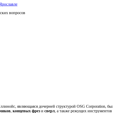
ских вопросов
ославле
линойс, являющаяся дочерней структурой OSG Corporation, был
чиков
,
концевых фрез
и
сверл
, а также режущих инструменто