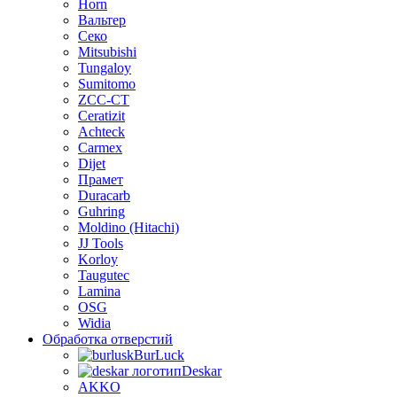
Horn
Вальтер
Секо
Mitsubishi
Tungaloy
Sumitomo
ZCC-CT
Ceratizit
Achteck
Carmex
Dijet
Прамет
Duracarb
Guhring
Moldino (Hitachi)
JJ Tools
Korloy
Taugutec
Lamina
OSG
Widia
Обработка отверстий
BurLuсk
Deskar
AKKO