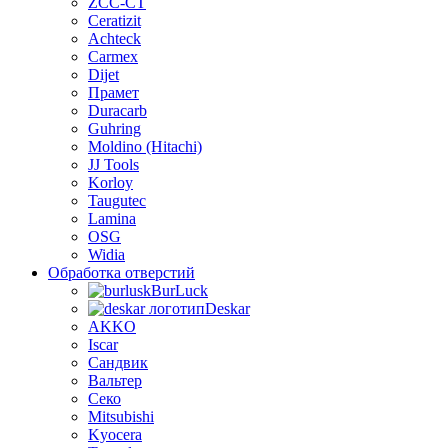
ZCC-CT
Ceratizit
Achteck
Carmex
Dijet
Прамет
Duracarb
Guhring
Moldino (Hitachi)
JJ Tools
Korloy
Taugutec
Lamina
OSG
Widia
Обработка отверстий
BurLuсk
Deskar
AKKO
Iscar
Сандвик
Вальтер
Секо
Mitsubishi
Kyocera