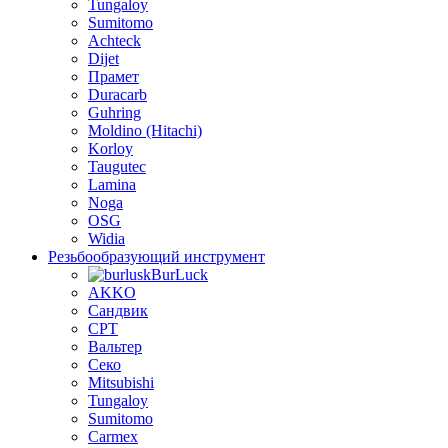
Tungaloy
Sumitomo
Achteck
Dijet
Прамет
Duracarb
Guhring
Moldino (Hitachi)
Korloy
Taugutec
Lamina
Noga
OSG
Widia
Резьбообразующий инструмент
BurLuсk
AKKO
Сандвик
CPT
Вальтер
Секо
Mitsubishi
Tungaloy
Sumitomo
Carmex