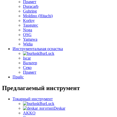
Прамет
Duracarb
Guhring
Moldino (Hitachi)
Korloy
Taugutec
Noga
OSG
Yamawa
Widia
Инструментальная оснастка
BurLuсk
Iscar
Вальтер
Секо
Прамет
Прайс
Предлагаемый инструмент
Токарный инструмент
BurLuсk
Deskar
AKKO