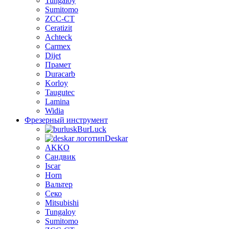
Tungaloy
Sumitomo
ZCC-CT
Ceratizit
Achteck
Carmex
Dijet
Прамет
Duracarb
Korloy
Taugutec
Lamina
Widia
Фрезерный инструмент
BurLuсk
Deskar
AKKO
Сандвик
Iscar
Horn
Вальтер
Секо
Mitsubishi
Tungaloy
Sumitomo